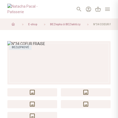
search
account_circle
shopping_basket
menu
home
E-shop
BEZlepku či BEZlaktózy
N°34 COEUR FRAIS
BEZLEPKOVÉ