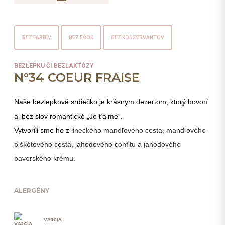
BEZ FARBÍV
BEZ ÉČOK
BEZ KONZERVANTOV
BEZLEPKU ČI BEZLAKTÓZY
N°34 COEUR FRAISE
Naše bezlepkové srdiečko je krásnym dezertom, ktorý hovorí
aj bez slov romantické „Je t’aime“.
Vytvorili sme ho z
lineckého mandľového cesta, mandľového
piškótového cesta, jahodového confitu a jahodového
bavorského krému.
ALERGÉNY
VAJCIA