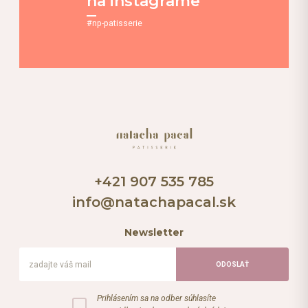
na instagrame
#np-patisserie
+421 907 535 785
info@natachapacal.sk
Newsletter
Prihlásením sa na odber súhlasíte