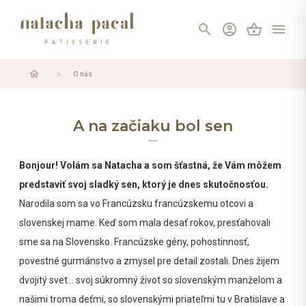
search
account_circle
shopping_basket
menu
home
O nás
A na začiaku bol sen
Bonjour! Volám sa Natacha a som šťastná, že Vám môžem
predstaviť svoj sladký sen, ktorý je dnes skutočnosťou.
Narodila som sa vo Francúzsku francúzskemu otcovi a
slovenskej mame. Keď som mala desať rokov, presťahovali
sme sa na Slovensko. Francúzske gény, pohostinnosť,
povestné gurmánstvo a zmysel pre detail zostali. Dnes žijem
dvojitý svet... svoj súkromný život so slovenským manželom a
našimi troma deťmi, so slovenskými priateľmi tu v Bratislave a