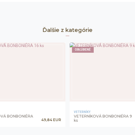
Ďalšie z kategórie
OBĽÚBENÉ
VETERNÍKY
OVÁ BONBONIÉRA
VETERNÍKOVÁ BONBONIÉRA 9
49,84 EUR
ks
shopping_basket
shopping_basket
+
-
+
OBJEDNAŤ
O