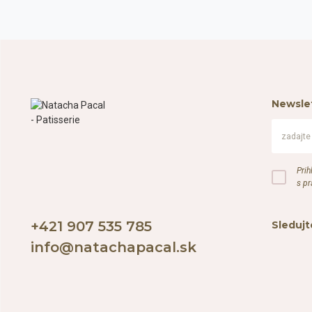
Newsle
Prih
s p
+421 907 535 785
Sledujt
info@natachapacal.sk