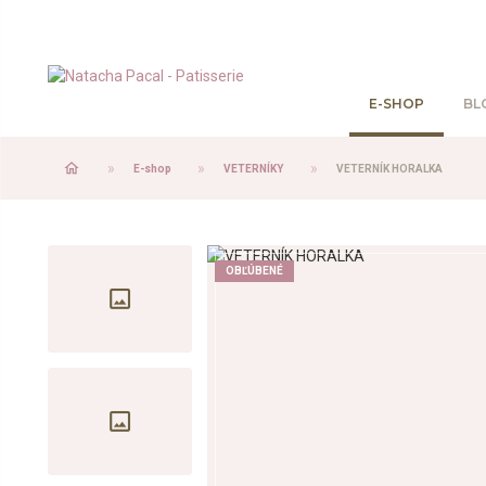
E-SHOP
BL
home
E-shop
VETERNÍKY
VETERNÍK HORALKA
OBĽÚBENÉ