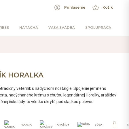
account_circle
shopping_basket
Prihlásenie
Košík
RESS
NATACHA
VAŠA SVADBA
SPOLUPRÁCA
ÍK HORALKA
etradičný veterník s nádychom nostalgie. Spojenie jemného
sta, nadýchaného krému s chuťou legendárnej Horalky, arašidov
čnej čokolády, to všetko ukryté pod sladkou polevou.
VAJCIA
ARAŠIDY
SÓJA