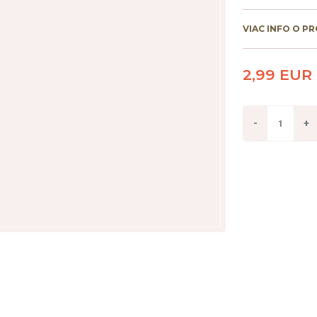
VIAC INFO O P
2,99 EUR
-
+