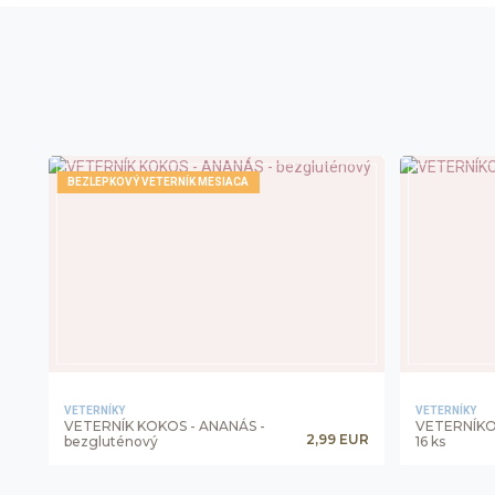
BEZLEPKOVÝ VETERNÍK MESIACA
VETERNÍKY
VETERNÍKY
VETERNÍK KOKOS - ANANÁS -
VETERNÍK
2,99 EUR
bezgluténový
16 ks
shopping_basket
-
+
-
OBJEDNAŤ