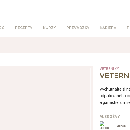
OG
RECEPTY
KURZY
PREVÁDZKY
KARIÉRA
P
VETERNÍKY
VETERN
Vychutnajte si n
odpaľovaného ce
a ganache z mlie
ALERGÉNY
LEPOK