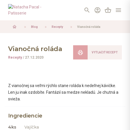
search
account_circle
shopping_basket
menu
home
Blog
Recepty
Vianočná roláda
Vianočná roláda
VYTLAČIŤ RECEPT
Recepty
/ 27.12.2020
Z vianočnej sa veľmi rýchlo stane roláda k nedeľnej kávičke.
Len ju inak ozdobíte. Fantázií sa medze nekladú. Je chutná a
svieža.
Ingrediencie
4ks
Vajíčka