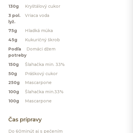
130g
Kryštálový cukor
3 pol.
Vriaca voda
lyž.
75g
Hladká múka
45g
Kukuričný škrob
Podľa
Domáci džem
potreby
150g
Šlahačka min. 33%
50g
Práškový cukor
250g
Mascarpone
100g
Šlahačka min.33%
100g
Mascarpone
Čas prípravy
Do 60minút aj s pečením