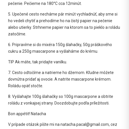
pečenie. Pečieme na 180°C cca 12minút.
5. Upečené cesto necháme pár minút vychladnúť, aby sme si
ho vedeli chytiť a prehodíme ho na čistý papier na pečenie
alebo utierky. Strhneme papier na ktorom sa to pieklo a roládu
zatočíme.
6. Pripravíme si do mixéra 150g šlahačky, 50g práškového
cukru a 250g mascarpone a vyšlaháme do krému.
TIP Ak máte, tak pridajte vanilku.
7. Cesto odtočíme a natrieme ho džemom. Kľudne môžete
dovnútra pridať aj ovocie. A natrite mascarpone krémom.
Roládu opäť stočte.
8. Vyšlahajte 100g šlahačky so 100g mascarpone a obtrite
roládu z vonkajsej strany. Doozdobujte podľa príležitosti.
Bon appétit! Natacha
V prípade otázok píšte mi na natacha.pacal@gmail.com, cez