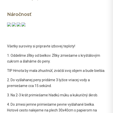
Náročnosť
Všetky suroviny si pripravte izbovej teploty!
1. Oddelíme žĺtky od bielkov. Žĺtky zmiešame s kryštálovým
cukrom a šlaháme do peny.
TIP Hmota by mala zhustnúť, zväčší svoj objem a bude bielšia.
2. Do vyšlahanej peny pridáme 3 lyžice vriacej vody a
premiešame cca 15 sekúnd.
3. Na 2-3 krát primiešame hladkú múku a kukuričný škrob.
4. Do zmesi jemne primiešame pevne vyšlahané bielka.
Hotové cesto nalejeme na plech 30x40cm s papierom na